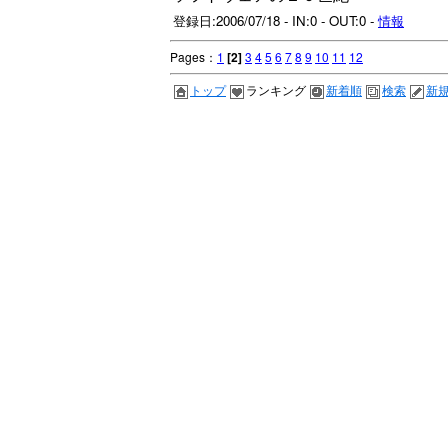
登録日:2006/07/18 - IN:0 - OUT:0 -
情報
Pages：
1
[2]
3
4
5
6
7
8
9
10
11
12
トップ
ランキング
新着順
検索
新