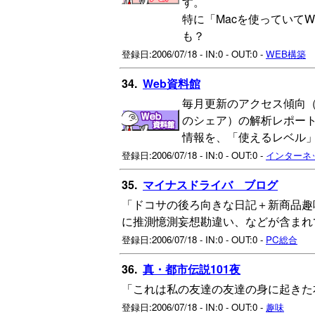
す。
特に「Macを使っていてW
も？
登録日:2006/07/18 - IN:0 - OUT:0 -
WEB構築
34.
Web資料館
毎月更新のアクセス傾向（
のシェア）の解析レポート
情報を、「使えるレベル
登録日:2006/07/18 - IN:0 - OUT:0 -
インターネ
35.
マイナスドライバ ブログ
「ドコサの後ろ向きな日記＋新商品趣
に推測憶測妄想勘違い、などが含まれ
登録日:2006/07/18 - IN:0 - OUT:0 -
PC総合
36.
真・都市伝説101夜
「これは私の友達の友達の身に起きた
登録日:2006/07/18 - IN:0 - OUT:0 -
趣味