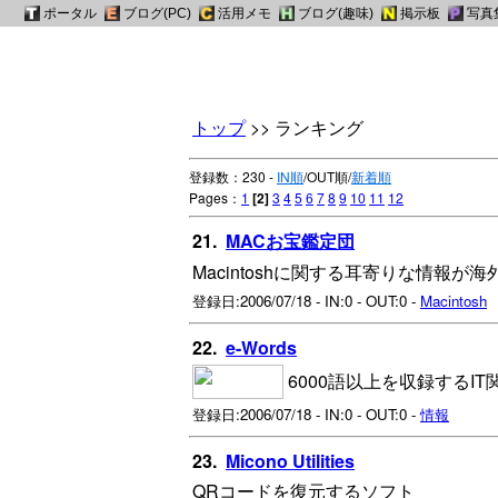
ポータル
ポータル
ブログ(PC)
ブログ(PC)
活用メモ
活用メモ
ブログ(趣味)
ブログ(趣味)
掲示板
掲示板
写真
写真
トップ
>> ランキング
登録数：230 -
IN順
/OUT順/
新着順
Pages：
1
[2]
3
4
5
6
7
8
9
10
11
12
21.
MACお宝鑑定団
Macintoshに関する耳寄りな情報
登録日:2006/07/18 - IN:0 - OUT:0 -
Macintosh
22.
e-Words
6000語以上を収録する
登録日:2006/07/18 - IN:0 - OUT:0 -
情報
23.
Micono Utilities
QRコードを復元するソフト