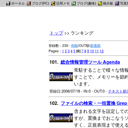
ポータル
ポータル
ブログ(PC)
ブログ(PC)
活用メモ
活用メモ
ブログ(趣味)
ブログ(趣味)
掲示板
掲示板
写真
写真
トップ
>> ランキング
登録数：230 -
IN順
/OUT順/
新着順
Pages：
1
2
3
4
5
[6]
7
8
9
10
11
12
101.
総合情報管理ツール Agenda
常駐することで様々な情
すことで、メモリーを節
います。
登録日:2006/07/18 - IN:0 - OUT:0 -
テキスト処
102.
ファイルの検索・一括置換 Grep an
含まれる文字を設定しての
すが、置換までおこなう
すく、正規表現まで使え