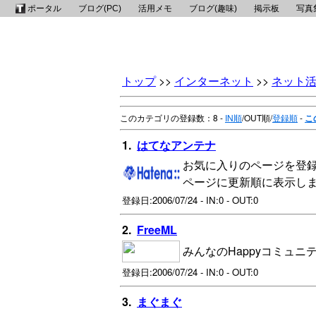
ポータル
ブログ(PC)
活用メモ
ブログ(趣味)
掲示板
写真
トップ
>>
インターネット
>>
ネット
このカテゴリの登録数：8 -
IN順
/OUT順/
登録順
-
こ
1.
はてなアンテナ
お気に入りのページを登
ページに更新順に表示し
登録日:2006/07/24 - IN:0 - OUT:0
2.
FreeML
みんなのHappyコミュニティ
登録日:2006/07/24 - IN:0 - OUT:0
3.
まぐまぐ